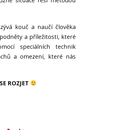
různé situace řeší metodou
zývá kouč a naučí člověka
podněty a příležitosti, které
mocí speciálních technik
achů a omezení, které nás
SE ROZJET