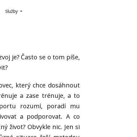
Služby
zvoj je? Často se o tom píše,
it?
tovec, který chce dosáhnout
rénuje a zase trénuje, a to
portu rozumí, poradí mu
ivovat a podporovat. A co
ný život? Obvykle nic. Jen si