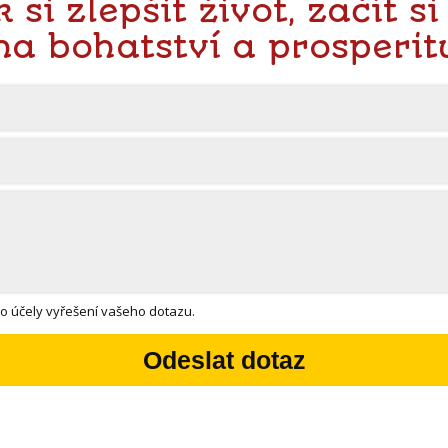
 si zlepšit život, začít si
na bohatství a prosperit
o účely vyřešení vašeho dotazu.
Odeslat dotaz