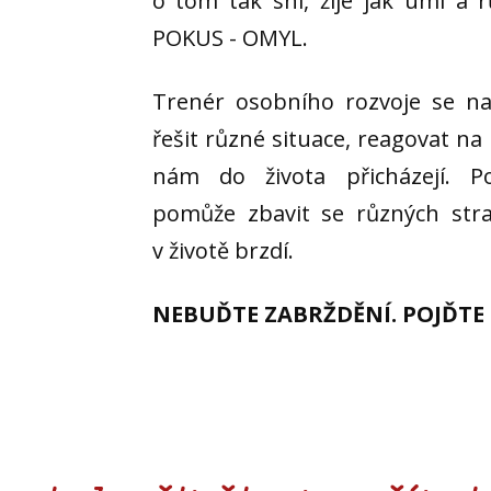
o tom tak sní, žije jak umí a 
POKUS - OMYL.
Trenér osobního rozvoje se na
řešit různé situace, reagovat na 
nám do života přicházejí. Po
pomůže zbavit se různých str
v životě brzdí.
NEBUĎTE ZABRŽDĚNÍ. POJĎTE 